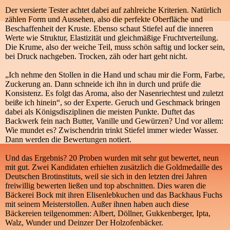
Der versierte Tester achtet dabei auf zahlreiche Kriterien. Natürlich
zählen Form und Aussehen, also die perfekte Oberfläche und
Beschaffenheit der Kruste. Ebenso schaut Stiefel auf die inneren
Werte wie Struktur, Elastizität und gleichmäßige Fruchtverteilung.
Die Krume, also der weiche Teil, muss schön saftig und locker sein,
bei Druck nachgeben. Trocken, zäh oder hart geht nicht.
„Ich nehme den Stollen in die Hand und schau mir die Form, Farbe,
Zuckerung an. Dann schneide ich ihn in durch und prüfe die
Konsistenz. Es folgt das Aroma, also der Nasenriechtest und zuletzt
beiße ich hinein“, so der Experte. Geruch und Geschmack bringen
dabei als Königsdisziplinen die meisten Punkte. Duftet das
Backwerk fein nach Butter, Vanille und Gewürzen? Und vor allem:
Wie mundet es? Zwischendrin trinkt Stiefel immer wieder Wasser.
Dann werden die Bewertungen notiert.
Und das Ergebnis? 20 Proben wurden mit sehr gut bewertet, neun
mit gut. Zwei Kandidaten erhielten zusätzlich die Goldmedaille des
Deutschen Brotinstituts, weil sie sich in den letzten drei Jahren
freiwillig bewerten ließen und top abschnitten. Dies waren die
Bäckerei Bock mit ihren Elisenlebkuchen und das Backhaus Fuchs
mit seinem Meisterstollen. Außer ihnen haben auch diese
Bäckereien teilgenommen: Albert, Döllner, Gukkenberger, Ipta,
Walz, Wunder und Deinzer Der Holzofenbäcker.