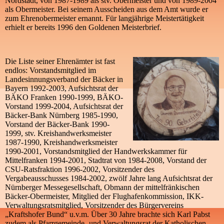
Nordstadt, von 1987-1989 als stv. Obermeister und von 1989-2004
als Obermeister. Bei seinem Ausscheiden aus dem Amt wurde er
zum Ehrenobermeister ernannt. Für langjährige Meistertätigkeit
erhielt er bereits 1996 den Goldenen Meisterbrief.
Die Liste seiner Ehrenämter ist fast
endlos: Vorstandsmitglied im
Landesinnungsverband der Bäcker in
Bayern 1992-2003, Aufsichtsrat der
BÄKO Franken 1990-1999, BÄKO-
Vorstand 1999-2004, Aufsichtsrat der
Bäcker-Bank Nürnberg 1985-1990,
Vorstand der Bäcker-Bank 1990-
1999, stv. Kreishandwerksmeister
1987-1990, Kreishandwerksmeister
1990-2001, Vorstandsmitglied der Handwerkskammer für
Mittelfranken 1994-2001, Stadtrat von 1984-2008, Vorstand der
CSU-Ratsfraktion 1996-2002, Vorsitzender des
Vergabeausschusses 1984-2002, zwölf Jahre lang Aufsichtsrat der
Nürnberger Messegesellschaft, Obmann der mittelfränkischen
Bäcker-Obermeister, Mitglied der Flughafenkommission, IKK-
Verwaltungsratsmitglied, Vorsitzender des Bürgervereins
„Kraftshofer Bund“ u.v.m. Über 30 Jahre brachte sich Karl Pabst
zudem als Pfarrgemeinde- und Verwaltungsrat der Katholischen