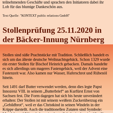
teilnehmenden Geschäfte und sprachen den Initiatoren dabei ihr
Lob für das blumige Dankeschön aus.
Text Quelle: "KONTEXT public relations GmbH"
Stollenprüfung 25.11.2020 in
der Bäcker-Innung Nürnberg
Stollen sind süße Prachtstücke mit Tradition. Schließlich handelt es
sich um das älteste deutsche Weihnachtsgebäck. Schon 1329 wurde
ein erster Stollen für Bischof Heinrich gebacken. Damals handelte
es sich allerdings um mageres Fastengebäck, weil der Advent eine
Fastenzeit war. Also kamen nur Wasser, Haferschrot und Rübenöl
hinein.
Seit 1491 darf Butter verwendet werden, denn dies legte Papst
Innozenz VIII. in seinem „Butterbrief“ an Kurfürst Ernst von
Sachsen fest. Die Form dagegen hat sich bis heute unverändert
erhalten: Der Stollen ist mit seinem weißem Zuckerüberzug ein
„Gebildbrot“, weil er das Christkind in seinen Windeln in der
Krippe darstellt. Auch die traditionellen Zutaten sind Symbole: