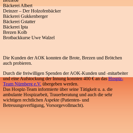
Betriebe
Bäckerei Albert
Deinzer – Der Holzofenbäcker
Bäckerei Gukkenberger
Bäckerei Gstatter
Bäckerei Ipta
Brezen Kolb
Brotbackkurse Uwe Walzel
Die Kunden der AOK konnten die Brote, Brezen und Brötchen
auch probieren.
Durch die freiwilligen Spenden der AOK-Kunden und -mitarbeiter
und eine Aufstockung der Innung konnten 400 € an das
Hospiz-
Team Nürnberg e.V.
übergeben werden.
Das Hospiz-Team informierte über seine Tätigkeit u. a. die
ambulante Hospizarbeit, Trauerberatung und auch die sehr
wichtigen rechtlichen Aspekte (Patienten- und
Betreuungsverfügung, Vorsorgevollmacht).