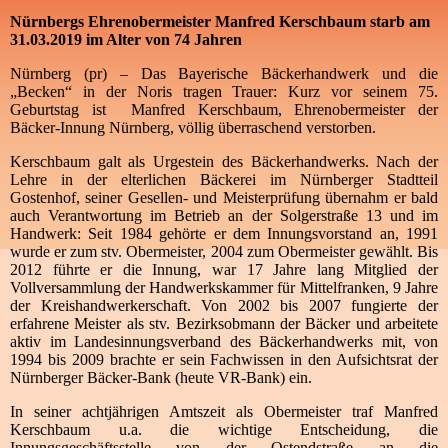
Nürnbergs Ehrenobermeister Manfred Kerschbaum starb am
31.03.2019 im Alter von 74 Jahren
Nürnberg (pr) – Das Bayerische Bäckerhandwerk und die
„Becken“ in der Noris tragen Trauer: Kurz vor seinem 75.
Geburtstag ist Manfred Kerschbaum, Ehrenobermeister der
Bäcker-Innung Nürnberg, völlig überraschend verstorben.
Kerschbaum galt als Urgestein des Bäckerhandwerks. Nach der
Lehre in der elterlichen Bäckerei im Nürnberger Stadtteil
Gostenhof, seiner Gesellen- und Meisterprüfung übernahm er bald
auch Verantwortung im Betrieb an der Solgerstraße 13 und im
Handwerk: Seit 1984 gehörte er dem Innungsvorstand an, 1991
wurde er zum stv. Obermeister, 2004 zum Obermeister gewählt. Bis
2012 führte er die Innung, war 17 Jahre lang Mitglied der
Vollversammlung der Handwerkskammer für Mittelfranken, 9 Jahre
der Kreishandwerkerschaft. Von 2002 bis 2007 fungierte der
erfahrene Meister als stv. Bezirksobmann der Bäcker und arbeitete
aktiv im Landesinnungsverband des Bäckerhandwerks mit, von
1994 bis 2009 brachte er sein Fachwissen in den Aufsichtsrat der
Nürnberger Bäcker-Bank (heute VR-Bank) ein.
I
n seiner achtjährigen Amtszeit als Obermeister traf Manfred
Kerschbaum u.a. die wichtige Entscheidung, die
Innungsgeschäftsstelle von der Ostendstraße an die