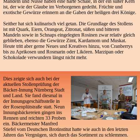
Mandeln und Nüsse haben eine harte Schale, in der ein süßer Kern
ist, der wie der Glaube im Verborgenen gedeiht. Früchte und
exotische Gewürze erinnern an die Gaben der heiligen drei Könige.
Seither hat sich kulinarisch viel getan. Die Grundlage des Stollens
ist mit Quark, Eiern, Orangeat, Zitronat, süßen und bitteren
Mandeln sowie in Schnaps eingelegten Rosinen zwar relativ gleich
geblieben, ebenso die Gewürze Zimt, Kardamom und Muskat.
Heute tritt aber gerne Neues und Kreatives hinzu, von Cranberrys
bis zu Aprikosen und Rosmarin oder Likören. Marzipan oder
Schokolade verwundern längst nicht mehr.
Dies zeigte sich auch bei der
aktuellen Stollenprüfung der
Bäcker-Innung Nürnberg Stadt
und Land. Sie fand diesmal in
der Innungsgeschäftsstelle in
der Rosenplütstraße statt. Neun
Innungsbäckereien gingen ins
Rennen und reichten 33 Proben
ein. Bäckermeister Manfred
Stiefel vom Deutschen Brotinstitut hatte wie auch in den letzten
Jahren das Vergnügen, sich durch das Sortiment zu schlemmen.