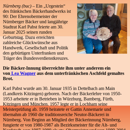
Nürnberg (buc) –
Ein „Urgestein“
des fränkischen Bäckerhandwerks ist
90: Der Ehrenobermeister der
Nürnberger Bäcker und langjährige
Stadtrat Karl Pabst feierte am 30.
Januar 2025 seinen runden
Geburtstag. Dazu erreichten
zahlreiche Glückwünsche aus
Handwerk, Gesellschaft und Politik
den gebürtigen Unterfranken und
Träger des Bundesverdienstkreuzes.
Die Bäcker-Innung überreichte ihm unter anderem ein
von
Lea Wagner
aus dem unterfränkischen Aschfeld gemaltes
Brot.
Karl Pabst wurde am 30. Januar 1935 in Dettelbach am Main
(Landkreis Kitzingen) geboren. Nach der Bäckerlehre von 1950-
1953 arbeitete er in Betrieben in Würzburg, Bamberg, Fürth,
Kitzingen und München. 1957 legte er in Lochham seine
Meisterprüfung ab. 1959 heiratete er Gattin Annemarie und
übernahm ab 1960 die traditionsreiche Neutor-Bäckerei in
Nürnberg. Von Beginn an Mitglied der Bäckerinnung Nürnberg,
fungierte er von 1980-1987 als Bezirksmeister für die Alt- und