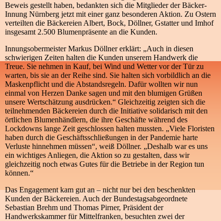
Beweis gestellt haben, bedankten sich die Mitglieder der Bäcker-
Innung Nürnberg jetzt mit einer ganz besonderen Aktion. Zu Ostern
verteilten die Bäckereien Albert, Bock, Döllner, Gstatter und Imhof
insgesamt 2.500 Blumenpräsente an die Kunden.
Innungsobermeister Markus Döllner erklärt: „Auch in diesen
schwierigen Zeiten halten die Kunden unserem Handwerk die
Treue. Sie nehmen in Kauf, bei Wind und Wetter vor der Tür zu
warten, bis sie an der Reihe sind. Sie halten sich vorbildlich an die
Maskenpflicht und die Abstandsregeln. Dafür wollten wir nun
einmal von Herzen Danke sagen und mit den blumigen Grüßen
unsere Wertschätzung ausdrücken.“ Gleichzeitig zeigten sich die
teilnehmenden Bäckereien durch die Initiative solidarisch mit den
örtlichen Blumenhändlern, die ihre Geschäfte während des
Lockdowns lange Zeit geschlossen halten mussten. „Viele Floristen
haben durch die Geschäftsschließungen in der Pandemie harte
Verluste hinnehmen müssen“, weiß Döllner. „Deshalb war es uns
ein wichtiges Anliegen, die Aktion so zu gestalten, dass wir
gleichzeitig noch etwas Gutes für die Betriebe in der Region tun
können.“
Das Engagement kam gut an – nicht nur bei den beschenkten
Kunden der Bäckereien. Auch der Bundestagsabgeordnete
Sebastian Brehm und Thomas Pirner, Präsident der
Handwerkskammer für Mittelfranken, besuchten zwei der