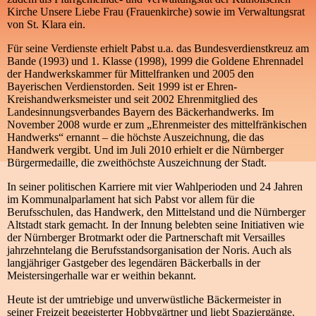
Kirche Unsere Liebe Frau (Frauenkirche) sowie im Verwaltungsrat
von St. Klara ein.
Für seine Verdienste erhielt Pabst u.a. das Bundesverdienstkreuz am
Bande (1993) und 1. Klasse (1998), 1999 die Goldene Ehrennadel
der Handwerkskammer für Mittelfranken und 2005 den
Bayerischen Verdienstorden. Seit 1999 ist er Ehren-
Kreishandwerksmeister und seit 2002 Ehrenmitglied des
Landesinnungsverbandes Bayern des Bäckerhandwerks. Im
November 2008 wurde er zum „Ehrenmeister des mittelfränkischen
Handwerks“ ernannt – die höchste Auszeichnung, die das
Handwerk vergibt. Und im Juli 2010 erhielt er die Nürnberger
Bürgermedaille, die zweithöchste Auszeichnung der Stadt.
In seiner politischen Karriere mit vier Wahlperioden und 24 Jahren
im Kommunalparlament hat sich Pabst vor allem für die
Berufsschulen, das Handwerk, den Mittelstand und die Nürnberger
Altstadt stark gemacht. In der Innung belebten seine Initiativen wie
der Nürnberger Brotmarkt oder die Partnerschaft mit Versailles
jahrzehntelang die Berufsstandsorganisation der Noris. Auch als
langjähriger Gastgeber des legendären Bäckerballs in der
Meistersingerhalle war er weithin bekannt.
Heute ist der umtriebige und unverwüstliche Bäckermeister in
seiner Freizeit begeisterter Hobbygärtner und liebt Spaziergänge.